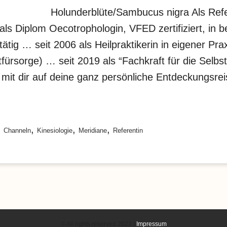
Holunderblüte/Sambucus nigra Als Refer
als Diplom Oecotrophologin, VFED zertifiziert, in be
tig … seit 2006 als Heilpraktikerin in eigener Pr
fürsorge) … seit 2019 als “Fachkraft für die Selb
 mit dir auf deine ganz persönliche Entdeckungsr
,
,
,
,
Channeln
Kinesiologie
Meridiane
Referentin
© All rights reserved 2023 |
Impressum